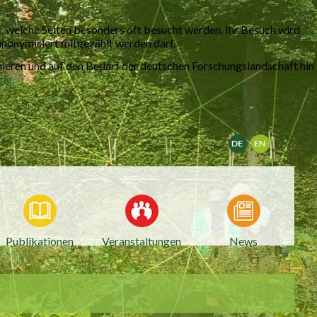
 welche Seiten besonders oft besucht werden. Ihr Besuch wird
 anonymisiert mitgezählt werden darf.
mieren und auf den Bedarf der deutschen Forschungslandschaft hin
ung
.
Deutsch
English
Publikationen
Veranstaltungen
News