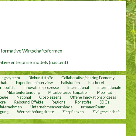
nsformative Wirtschaftsformen
tive enterprise models (nascent)
dungssystem
Biokunststoffe
Collaborative/sharing Economy
chaft
ExpertInneninterview
Fallstudien
Fischerei
riepolitik
Innovationsprozesse
International
internationale
Mitarbeiterbindung
Mitarbeiterpartizipation
Mobilität
tegie
National
Obsoleszenz
Offene Innovationsprozess
bore
Rebound-Effekte
Regional
Rohstoffe
SDGs
Unternehmen
Unternehmensverbände
urbaner Raum
rgung
Wertschöpfungskette
Zierpflanzen
Zivilgesellschaft