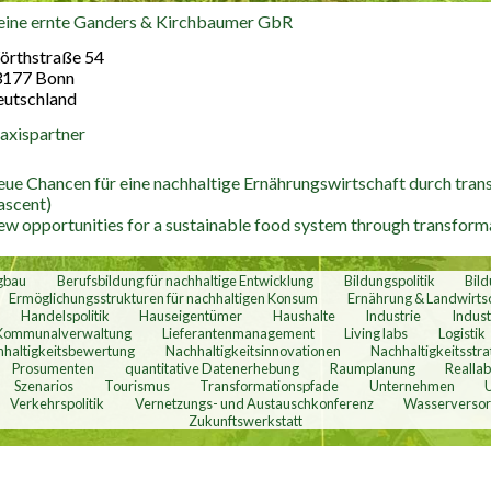
ine ernte Ganders & Kirchbaumer GbR
(link is external)
rthstraße 54
3177
Bonn
utschland
axispartner
ue Chancen für eine nachhaltige Ernährungswirtschaft durch tra
ascent)
w opportunities for a sustainable food system through transforma
gbau
Berufsbildung für nachhaltige Entwicklung
Bildungspolitik
Bil
Ermöglichungsstrukturen für nachhaltigen Konsum
Ernährung & Landwirts
Handelspolitik
Hauseigentümer
Haushalte
Industrie
Indust
Kommunalverwaltung
Lieferantenmanagement
Living labs
Logistik
haltigkeitsbewertung
Nachhaltigkeitsinnovationen
Nachhaltigkeitsstra
Prosumenten
quantitative Datenerhebung
Raumplanung
Realla
Szenarios
Tourismus
Transformationspfade
Unternehmen
Verkehrspolitik
Vernetzungs- und Austauschkonferenz
Wasserverso
Zukunftswerkstatt