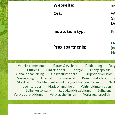
Webseite:
me
Ort:
Wö
5
De
Institutionstyp:
Pr
Ne
Praxispartner in:
(n
Ne
ArbeitnehmerInnen
Bauen & Wohnen
Bekleidung
Ber
Effizienz
Einzelhandel
Energie
Energiepolitik
Gebäudesanierung
Geschäftsmodelle
Gruppendiskussion
Vernetzung
Internet
Kommunal
Kommunalpolitik
Mobilität
Nachhaltige Produktion/nachhaltiger Konsum
Nach
peer-to-peer
Pfadabhängigkeit
Politikfeldintegration
Selbstversorgung
Stadt-Land-Beziehung
Suffizienz
Verbraucherbildung
VerbraucherInnen
Verbraucherpolitik