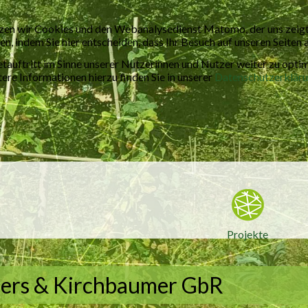
zen wir Cookies und den Webanalysedienst Matomo, der uns zeigt,
en, indem Sie hier entscheiden, dass Ihr Besuch auf unseren Seiten
tauftritt im Sinne unserer Nutzerinnen und Nutzer weiter zu opti
re Informationen hierzu finden Sie in unserer
Datenschutzerklär
Projekte
ders & Kirchbaumer GbR