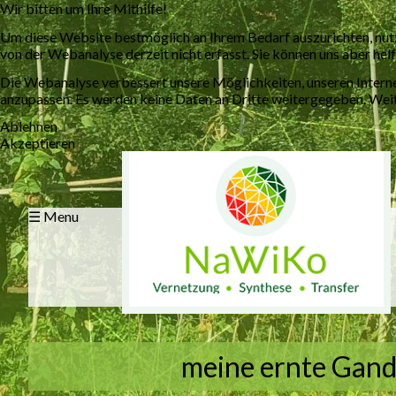
Wir bitten um Ihre Mithilfe!
Um diese Website bestmöglich an Ihrem Bedarf auszurichten, nut
von der Webanalyse derzeit nicht erfasst. Sie können uns aber helf
Die Webanalyse verbessert unsere Möglichkeiten, unseren Interne
anzupassen. Es werden keine Daten an Dritte weitergegeben. Weite
Ablehnen
Akzeptieren
☰ Menu
meine ernte Gan