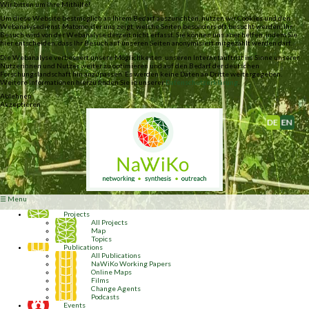
Wir bitten um Ihre Mithilfe!
Um diese Website bestmöglich an Ihrem Bedarf auszurichten, nutzen wir Cookies und den
Webanalysedienst Matomo, der uns zeigt, welche Seiten besonders oft besucht werden. Ihr
Besuch wird von der Webanalyse derzeit nicht erfasst. Sie können uns aber helfen, indem Sie
hier entscheiden, dass Ihr Besuch auf unseren Seiten anonymisiert mitgezählt werden darf.
Die Webanalyse verbessert unsere Möglichkeiten, unseren Internetauftritt im Sinne unserer
Nutzerinnen und Nutzer weiter zu optimieren und auf den Bedarf der deutschen
Forschungslandschaft hin anzupassen. Es werden keine Daten an Dritte weitergegeben.
Weitere Informationen hierzu finden Sie in unserer
Datenschutzerklärung
.
Ablehnen
Akzeptieren
Deutsch
English
☰ Menu
Projects
All Projects
Map
sufficiency
Topics
Publications
All Publications
NaWiKo Working Papers
Online Maps
Films
Change Agents
Podcasts
Events