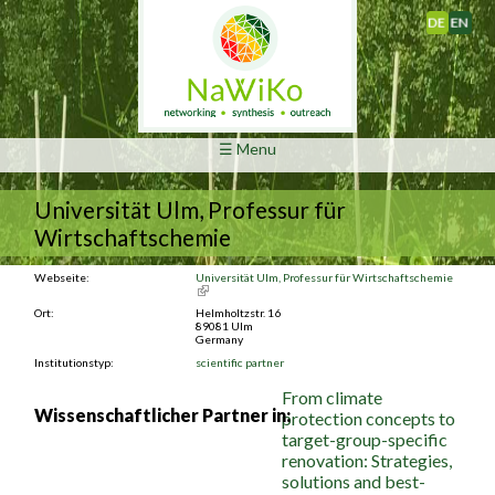
Deutsch
English
☰ Menu
Universität Ulm, Professur für
Wirtschaftschemie
Webseite:
Universität Ulm, Professur für Wirtschaftschemie
(link is external)
Ort:
Helmholtzstr. 16
89081
Ulm
Germany
Institutionstyp:
scientific partner
From climate
Wissenschaftlicher Partner in:
protection concepts to
target-group-specific
renovation: Strategies,
solutions and best-