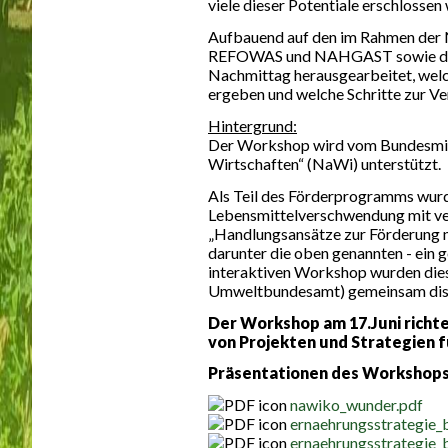
viele dieser Potentiale erschlosse
Aufbauend auf den im Rahmen der N
REFOWAS und NAHGAST sowie den v
Nachmittag herausgearbeitet, welch
ergeben und welche Schritte zur Ve
Hintergrund:
Der Workshop wird vom Bundesmin
Wirtschaften“ (NaWi) unterstützt.
Als Teil des Förderprogramms wurd
Lebensmittelverschwendung mit ve
„Handlungsansätze zur Förderung n
darunter die oben genannten - ein 
interaktiven Workshop wurden die
Umweltbundesamt) gemeinsam disk
Der Workshop am 17.Juni richte
von Projekten und Strategien 
Präsentationen des Workshops
nawiko_wunder.pdf
ernaehrungsstrategie
ernaehrungsstrategie_