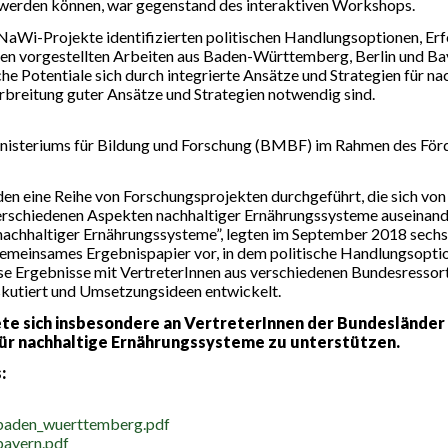
n werden können, war gegenstand des interaktiven Workshops.
aWi-Projekte identifizierten politischen Handlungsoptionen, Erf
orgestellten Arbeiten aus Baden-Württemberg, Berlin und Ba
e Potentiale sich durch integrierte Ansätze und Strategien für n
rbreitung guter Ansätze und Strategien notwendig sind.
isteriums für Bildung und Forschung (BMBF) im Rahmen des Fö
en eine Reihe von Forschungsprojekten durchgeführt, die sich vo
rschiedenen Aspekten nachhaltiger Ernährungssysteme auseinande
achhaltiger Ernährungssysteme”, legten im September 2018 sechs
gemeinsames Ergebnispapier vor, in dem politische Handlungsoptio
se Ergebnisse mit VertreterInnen aus verschiedenen Bundesres
utiert und Umsetzungsideen entwickelt.
te sich insbesondere an VertreterInnen der Bundesländer 
für nachhaltige Ernährungssysteme zu unterstützen.
:
_baden_wuerttemberg.pdf
bayern.pdf