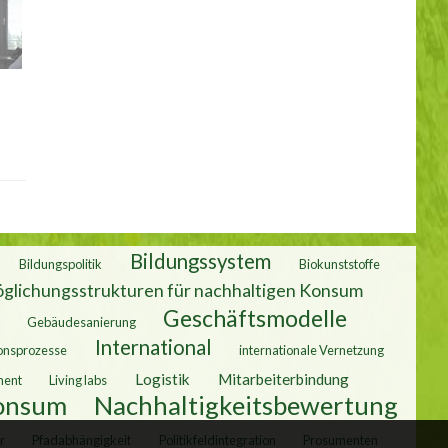
Bildungssystem
Bildungspolitik
Biokunststoffe
glichungsstrukturen für nachhaltigen Konsum
Geschäftsmodelle
Gebäudesanierung
International
onsprozesse
internationale Vernetzung
Logistik
Mitarbeiterbindung
ment
Living labs
Konsum
Nachhaltigkeitsbewertung
r
Pfadabhängigkeit
Politikfeldintegration
Prosumenten