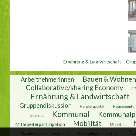
Ernährung & Landwirtschaft
Grup
Bauen & Wohne
ArbeitnehmerInnen
Collaborative/sharing Economy
Ef
Ernährung & Landwirtschaft
Gruppendiskussion
Handelspolitik
Hauseigentü
Kommunal
Kommunalpo
Internet
Mobilität
Mitarbeiterpartizipation
Mobilität
Na
Nachhaltigkeitsinnovationen
Nachhaltigkeitsstrategie