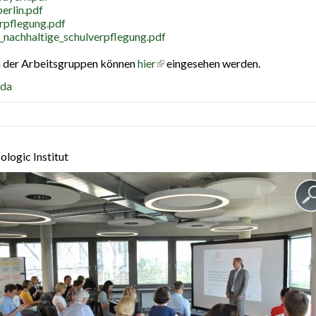
erlin.pdf
rpflegung.pdf
_nachhaltige_schulverpflegung.pdf
n der Arbeitsgruppen können
hier
(link is external)
eingesehen werden.
da
ologic Institut