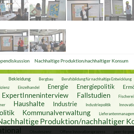
pendiskussion
Nachhaltige Produktion/nachhaltiger Konsum
n
Bekleidung
Bergbau
Berufsbildung für nachhaltige Entwicklung
Energie
Energiepolitik
Ermö
fizienz
Einzelhandel
ExpertInneninterview
Fallstudien
Fischerei
Haushalte
Industrie
mer
Industriepolitik
Innovati
litik
Kommunalverwaltung
Lieferantenmanage
Nachhaltige Produktion/nachhaltiger 
tional
Obsoleszenz
Offene Innovationsprozess
peer-to-pee