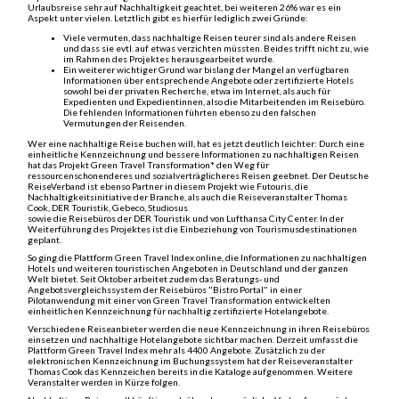
Urlaubsreise sehr auf Nachhaltigkeit geachtet, bei weiteren 26% war es ein
Aspekt unter vielen. Letztlich gibt es hierfür lediglich zwei Gründe:
Viele vermuten, dass nachhaltige Reisen teurer sind als andere Reisen
und dass sie evtl. auf etwas verzichten müssten. Beides trifft nicht zu, wie
im Rahmen des Projektes herausgearbeitet wurde.
Ein weiterer wichtiger Grund war bislang der Mangel an verfügbaren
Informationen über entsprechende Angebote oder zertifizierte Hotels
sowohl bei der privaten Recherche, etwa im Internet, als auch für
Expedienten und Expedientinnen, also die Mitarbeitenden im Reisebüro.
Die fehlenden Informationen führten ebenso zu den falschen
Vermutungen der Reisenden.
Wer eine nachhaltige Reise buchen will, hat es jetzt deutlich leichter: Durch eine
einheitliche Kennzeichnung und bessere Informationen zu nachhaltigen Reisen
hat das Projekt Green Travel Transformation* den Weg für
ressourcenschonenderes und sozialverträglicheres Reisen geebnet. Der Deutsche
ReiseVerband ist ebenso Partner in diesem Projekt wie Futouris, die
Nachhaltigkeitsinitiative der Branche, als auch die Reiseveranstalter Thomas
Cook, DER Touristik, Gebeco, Studiosus
sowie die Reisebüros der DER Touristik und von Lufthansa City Center. In der
Weiterführung des Projektes ist die Einbeziehung von Tourismusdestinationen
geplant.
So ging die Plattform Green Travel Index online, die Informationen zu nachhaltigen
Hotels und weiteren touristischen Angeboten in Deutschland und der ganzen
Welt bietet. Seit Oktober arbeitet zudem das Beratungs‐ und
Angebotsvergleichssystem der Reisebüros "Bistro Portal" in einer
Pilotanwendung mit einer von Green Travel Transformation entwickelten
einheitlichen Kennzeichnung für nachhaltig zertifizierte Hotelangebote.
Verschiedene Reiseanbieter werden die neue Kennzeichnung in ihren Reisebüros
einsetzen und nachhaltige Hotelangebote sichtbar machen. Derzeit umfasst die
Plattform Green Travel Index mehr als 4400 Angebote. Zusätzlich zu der
elektronischen Kennzeichnung im Buchungssystem hat der Reiseveranstalter
Thomas Cook das Kennzeichen bereits in die Kataloge aufgenommen. Weitere
Veranstalter werden in Kürze folgen.