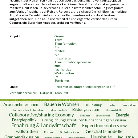
Nachhaltiges Reisen soll künftig auch über das persönliche Verkaufsgespräch
angekurbelt werden: Derzeit entwickelt Green Travel Transformation gemeinsam
mit dem Deutschen ReiseVerband (DRV) ein umfassendes Schulungsprogramm
zum Verkauf nachhaltiger Reisen. Reisende, die sich ausführlich über nachhaltige
Angebote im Reisebüro informieren wollen, werden dort also bald bestens
aufgehoben sein. Eine neue überarbeitete und ergänzte Version des Green
Counter, ein ELearning‐Angebot, steht zur Verfügung.
Projekt:
Green
Travel
Transformation:
Ein
Modell
für
integrierte
Transformationsprozesse
zum
nachhaltigen
Wirtschaften
im
Tourismus
Links:
Präsentation einiger Projektergebnisse
(link is external)
Verbraucherpolitik
National
Mobilität
Bauen & Wohnen
ArbeitnehmerInnen
Bekleidung
Bergbau
Berufsbildung
Bildungssystem
für nachhaltige Entwicklung
Bildungspolitik
Biokunststoffe
Collaborative/sharing Economy
Energie
Effizienz
Einzelhandel
Energiepolitik
Ermöglichungsstrukturen für nachhaltigen Konsum
Ernährung & Landwirtschaft
ExpertInneninterview
Fallstudien
Geschäftsmodelle
Fischerei
Gebäudesanierung
Haushalte
Gruppendiskussion
Industrie
Handelspolitik
Hauseigentümer