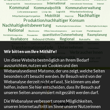
International
Industriepolitik
Innovationsprozesse
internationale Vernetzung
Internet
Kommunal
Kommunalpolitik
Kommunalverwaltung
Logistik
Mitarbeiterbindung
Lieferantenmanagement
Living labs
Nachhaltige
Mobilität
Mitarbeiterpartizipation
Mobilität
Produktion/nachhaltiger Konsum
Nachhaltigkeitsbewertung
Nachhaltigkeitsinnovationen
Nachhaltigkeitsstrategie
National
Obsoleszenz
Offene Innovationsprozess
peer-to-peer
Pfadabhängigkeit
quantitative Datenerhebung
Raumplanung
Politikfeldintegration
Prosumenten
Reallabore
Regional
Rebound-Effekte
Rohstoffe
SDGs
Szenarios
Tourismus
Selbstversorgung
Stadt-Land-Beziehung
Suffizienz
Transformationspfade
Unternehmen
Unternehmen
Wir bitten um Ihre Mithilfe!
VerbraucherInnen
Unternehmensverbände
urbaner Raum
Verbraucherbildung
Verbraucherpolitik
Verkehrspolitik
Vernetzungs- und
Um diese Website bestmöglich an Ihrem Bedarf
Austauschkonferenz
Wertschöpfungskette
Wasserversorgung
Zierpflanzen
Zivilgesellschaft
auszurichten, nutzen wir Cookies und den
Zukunftswerkstatt
Webanalysedienst Matomo, der uns zeigt, welche Seiten
besonders oft besucht werden. Ihr Besuch wird von der
Webanalyse derzeit nicht erfasst. Sie können uns aber
helfen, indem Sie hier entscheiden, dass Ihr Besuch auf
unseren Seiten anonymisiert mitgezählt werden darf.
Die Webanalyse verbessert unsere Möglichkeiten,
unseren Internetauftritt im Sinne unserer Nutzerinnen