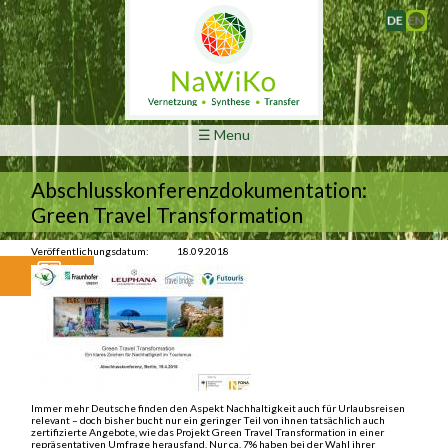
Deutsch
☰ Menu
Abschlusskonferenzdokumentation:
Green Travel Transformation
Veröffentlichungsdatum:
18.09.2018
Immer mehr Deutsche finden den Aspekt Nachhaltigkeit auch für Urlaubsreisen
relevant – doch bisher bucht nur ein geringer Teil von ihnen tatsächlich auch
zertifizierte Angebote, wie das Projekt Green Travel Transformation in einer
repräsentativen Umfrage herausfand. Nur ca. 7% haben bei der Wahl ihrer