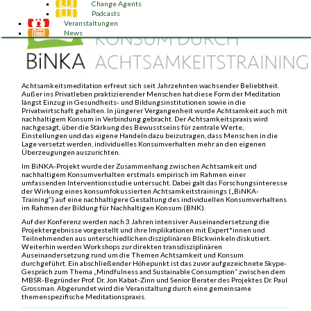
Change Agents
Podcasts
Veranstaltungen
News
Achtsamkeitsmeditation erfreut sich seit Jahrzehnten wachsender Beliebtheit.
Außer ins Privatleben praktizierender Menschen hat diese Form der Meditation
längst Einzug in Gesundheits- und Bildungsinstitutionen sowie in die
Privatwirtschaft gehalten. In jüngerer Vergangenheit wurde Achtsamkeit auch mit
nachhaltigem Konsum in Verbindung gebracht. Der Achtsamkeitspraxis wird
nachgesagt, über die Stärkung des Bewusstseins für zentrale Werte,
Einstellungen und das eigene Handeln dazu beizutragen, dass Menschen in die
Lage versetzt werden, individuelles Konsumverhalten mehr an den eigenen
Überzeugungen auszurichten.
Im BiNKA-Projekt wurde der Zusammenhang zwischen Achtsamkeit und
nachhaltigem Konsumverhalten erstmals empirisch im Rahmen einer
umfassenden Interventionsstudie untersucht. Dabei galt das Forschungsinteresse
der Wirkung eines konsumfokussierten Achtsamkeitstrainings („BiNKA-
Training“) auf eine nachhaltigere Gestaltung des individuellen Konsumverhaltens
im Rahmen der Bildung für Nachhaltigen Konsum (BNK).
Auf der Konferenz werden nach 3 Jahren intensiver Auseinandersetzung die
Projektergebnisse vorgestellt und ihre Implikationen mit Expert*innen und
Teilnehmenden aus unterschiedlichen disziplinären Blickwinkeln diskutiert.
Weiterhin werden Workshops zur direkten transdisziplinären
Auseinandersetzung rund um die Themen Achtsamkeit und Konsum
durchgeführt. Ein abschließender Höhepunkt ist das zuvor aufgezeichnete Skype-
Gespräch zum Thema „Mindfulness and Sustainable Consumption“ zwischen dem
MBSR-Begründer Prof. Dr. Jon Kabat-Zinn und Senior Berater des Projektes Dr. Paul
Grossman. Abgerundet wird die Veranstaltung durch eine gemeinsame
themenspezifische Meditationspraxis.