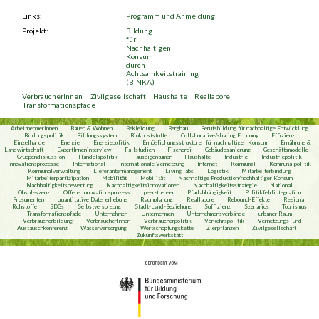
Links:
Programm und Anmeldung
(link is external)
Projekt:
Bildung
für
Nachhaltigen
Konsum
durch
Achtsamkeitstraining
(BiNKA)
VerbraucherInnen
Zivilgesellschaft
Haushalte
Reallabore
Transformationspfade
ArbeitnehmerInnen
Bauen & Wohnen
Bekleidung
Bergbau
Berufsbildung für nachhaltige Entwicklung
Bildungspolitik
Bildungssystem
Biokunststoffe
Collaborative/sharing Economy
Effizienz
Einzelhandel
Energie
Energiepolitik
Ermöglichungsstrukturen für nachhaltigen Konsum
Ernährung &
Landwirtschaft
ExpertInneninterview
Fallstudien
Fischerei
Gebäudesanierung
Geschäftsmodelle
Gruppendiskussion
Handelspolitik
Hauseigentümer
Haushalte
Industrie
Industriepolitik
Innovationsprozesse
International
internationale Vernetzung
Internet
Kommunal
Kommunalpolitik
Kommunalverwaltung
Lieferantenmanagement
Living labs
Logistik
Mitarbeiterbindung
Mitarbeiterpartizipation
Mobilität
Mobilität
Nachhaltige Produktion/nachhaltiger Konsum
Nachhaltigkeitsbewertung
Nachhaltigkeitsinnovationen
Nachhaltigkeitsstrategie
National
Obsoleszenz
Offene Innovationsprozess
peer-to-peer
Pfadabhängigkeit
Politikfeldintegration
Prosumenten
quantitative Datenerhebung
Raumplanung
Reallabore
Rebound-Effekte
Regional
Rohstoffe
SDGs
Selbstversorgung
Stadt-Land-Beziehung
Suffizienz
Szenarios
Tourismus
Transformationspfade
Unternehmen
Unternehmen
Unternehmensverbände
urbaner Raum
Verbraucherbildung
VerbraucherInnen
Verbraucherpolitik
Verkehrspolitik
Vernetzungs- und
Austauschkonferenz
Wasserversorgung
Wertschöpfungskette
Zierpflanzen
Zivilgesellschaft
Zukunftswerkstatt