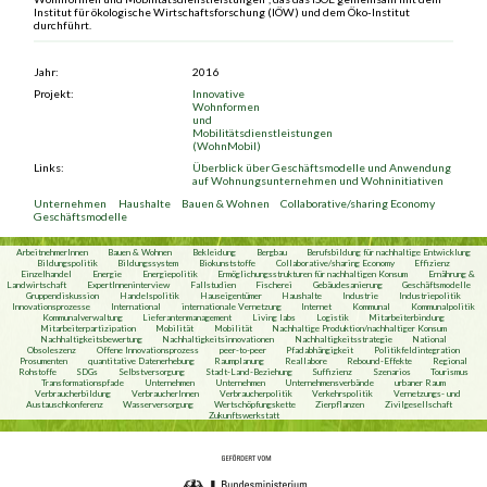
Institut für ökologische Wirtschaftsforschung (IÖW) und dem Öko-Institut
durchführt.
Jahr:
2016
Projekt:
Innovative
Wohnformen
und
Mobilitätsdienstleistungen
(WohnMobil)
Links:
Überblick über Geschäftsmodelle und Anwendung
auf Wohnungsunternehmen und Wohninitiativen
Unternehmen
Haushalte
Bauen & Wohnen
Collaborative/sharing Economy
Geschäftsmodelle
ArbeitnehmerInnen
Bauen & Wohnen
Bekleidung
Bergbau
Berufsbildung für nachhaltige Entwicklung
Bildungspolitik
Bildungssystem
Biokunststoffe
Collaborative/sharing Economy
Effizienz
Einzelhandel
Energie
Energiepolitik
Ermöglichungsstrukturen für nachhaltigen Konsum
Ernährung &
Landwirtschaft
ExpertInneninterview
Fallstudien
Fischerei
Gebäudesanierung
Geschäftsmodelle
Gruppendiskussion
Handelspolitik
Hauseigentümer
Haushalte
Industrie
Industriepolitik
Innovationsprozesse
International
internationale Vernetzung
Internet
Kommunal
Kommunalpolitik
Kommunalverwaltung
Lieferantenmanagement
Living labs
Logistik
Mitarbeiterbindung
Mitarbeiterpartizipation
Mobilität
Mobilität
Nachhaltige Produktion/nachhaltiger Konsum
Nachhaltigkeitsbewertung
Nachhaltigkeitsinnovationen
Nachhaltigkeitsstrategie
National
Obsoleszenz
Offene Innovationsprozess
peer-to-peer
Pfadabhängigkeit
Politikfeldintegration
Prosumenten
quantitative Datenerhebung
Raumplanung
Reallabore
Rebound-Effekte
Regional
Rohstoffe
SDGs
Selbstversorgung
Stadt-Land-Beziehung
Suffizienz
Szenarios
Tourismus
Transformationspfade
Unternehmen
Unternehmen
Unternehmensverbände
urbaner Raum
Verbraucherbildung
VerbraucherInnen
Verbraucherpolitik
Verkehrspolitik
Vernetzungs- und
Austauschkonferenz
Wasserversorgung
Wertschöpfungskette
Zierpflanzen
Zivilgesellschaft
Zukunftswerkstatt