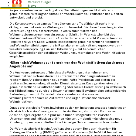
Veranstaltungen
gemeinschaftlicher Mobilitäts- und Wohndienstleistungen und gemeinsamer
News
Flächennutzungen zu untersuchen. Zusammen mit den Praxispartnern des
Projekts werden innovative Angebote, Dienstleistungen und Aktivitäten zur
gemeinsamen Nutzung von Autos, Fahrrädern, Räumen, Freiflächen und Geräten
entwickelt und erprobt.
Die Konzepte werden dann auf ihre ökonomische Tragfähigkeit sowie ihre
ökologischen und sozialen Wirkungen hin bewertet. Für diese Bewertung ist die
Untersuchung der Geschäftsmodelle von Wohninitiativen und
Wohnungsbauunternehmen ein zentraler Schritt. Im Werkstattbericht des
Verbundpartners IÖW werden die Geschäftsmodelle der acht Praxispartner des
Projekts analysiert. Dabei werden insbesondere gemeinschaftliche Mobilitäts-
und Wohndienstleistungen, die in Reallaboren entwickelt und erprobt werden –
wie etwa Gerätepooling, Car- und Bikesharing – mit herkömmlichen
Geschäftsmodellen der beteiligten Wohnungsunternehmen und Wohninitiativen
verglichen.
Nähern sich Wohnungsunternehmen den Wohninitiativen durch neue
Angebote an?
Die Analysen deuten darauf hin, dass die Wohnungsunternehmen und
Wohninitiativen sich annähern: Die untersuchten Wohnungsunternehmen
reichern ihre Angebote durch neue modellhafte Projekte an und bieten ein
breiteres Set an wohnbegleitenden Dienstleistungen. Dazu gehören etwa die
gemeinschaftliche Grünflächennutzung oder soziale Dienstleistungen, wobei auch
der Mitbestimmung durch die Bewohnerinnen und Bewohner eine entscheidende
Bedeutung zukommt. Es besteht ein erkennbares Interesse von
Wohnungsunternehmen an Aktivitäten und Organisationsmodellen der
Wohninitiativen.
Daraus ergibt sich die Frage, inwiefern es sich um Imitationsprozesse handelt oder
ob tatsächlich erste Konvergenzschritte stattfinden; also ob sich Formen von
Annäherungen ergeben, die ganz neue Bündnismöglichkeiten zwischen
Unternehmen und Initiativen eröffnen könnten, um damit möglicherweise neue
Kundengruppen zu erschließen bzw. bisherige NutzerInnen an sich zu binden.
Der Werkstattbericht ist ein Arbeitspapier des vom Bundesministerium für
Bildung und Forschung (BMBF) geförderten Vorhabens „WohnMobil. Innovative
Wohnformen und Mobilitätsdienstleistungen“, das das ISOE gemeinsam mit dem