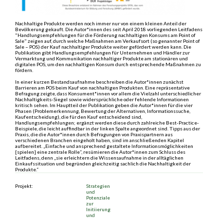
Nachhaltige Produkte werden noch immer nur von einem kleinen Anteil der
Bevölkerung gekauft. Die Autor*innen des seit April 2018 vorliegenden Leitfadens
"Handlungsempfehlungen für die Förderung nachhaltigen Konsums am Point of
Sale" zeigen auf, durch welche Maßnahmen am Verkaufsort (so genannter Point of
Sale – POS) der Kauf nachhaltiger Produkte weiter gefördert werden kann. Die
Publikation gibt Handlungsempfehlungen für Unternehmen und Händler zur
Vermarktung und Kommunikation nachhaltiger Produkte am stationären und
digitalen POS, um den nachhaltigen Konsum durch entsprechende Maßnahmen zu
fördern.
In einer kurzen Bestandsaufnahme beschreiben die Autor*innen zunächst
Barrieren am POS beim Kauf von nachhaltigen Produkten. Eine repräsentative
Befragung zeigte, dass Konsument*innen vor allem die Vielzahl unterschiedlicher
Nachhaltigkeits-Siegel sowie widersprüchliche oder fehlende Informationen
kritisch sehen. Im Hauptteil der Publikation geben die Autor*innen für die vier
Phasen (Problemerkennung, Bewertung der Alternativen, Informationssuche,
Kaufentscheidung), die für den Kauf entscheidend sind,
Handlungsempfehlungen; ergänzt werden diese durch zahlreiche Best-Practice-
Beispiele, die leicht auffindbar in der linken Spalte angeordnet sind. Tipps aus der
Praxis, die die Autor*innen durch Befragungen von Praxispartnern aus
verschiedenen Branchen eingeholt haben, sind im anschließenden Kapitel
aufbereitet. „Einfache und ansprechend gestaltete Informationsmöglichkeiten
[spielen] eine zentrale Rolle“, resümieren die Autor*innen zum Schluss des
Leitfadens, denn „sie erleichtern die Wissensaufnahme in der alltäglichen
Einkaufssituation und begründen gleichzeitig sachlich die Nachhaltigkeit der
Produkte.“
Projekt:
Strategien
und
Potenziale
zur
Initiierung
und