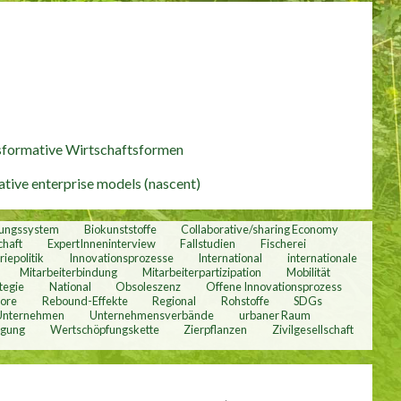
nsformative Wirtschaftsformen
tive enterprise models (nascent)
dungssystem
Biokunststoffe
Collaborative/sharing Economy
chaft
ExpertInneninterview
Fallstudien
Fischerei
riepolitik
Innovationsprozesse
International
internationale
Mitarbeiterbindung
Mitarbeiterpartizipation
Mobilität
tegie
National
Obsoleszenz
Offene Innovationsprozess
bore
Rebound-Effekte
Regional
Rohstoffe
SDGs
Unternehmen
Unternehmensverbände
urbaner Raum
rgung
Wertschöpfungskette
Zierpflanzen
Zivilgesellschaft