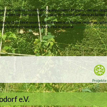
zen wir Cookies und den Webanalysedienst Matomo, der uns zeigt,
en, indem Sie hier entscheiden, dass Ihr Besuch auf unseren Seiten
tauftritt im Sinne unserer Nutzerinnen und Nutzer weiter zu opti
re Informationen hierzu finden Sie in unserer
Datenschutzerklär
Projekte
dorf e.V.