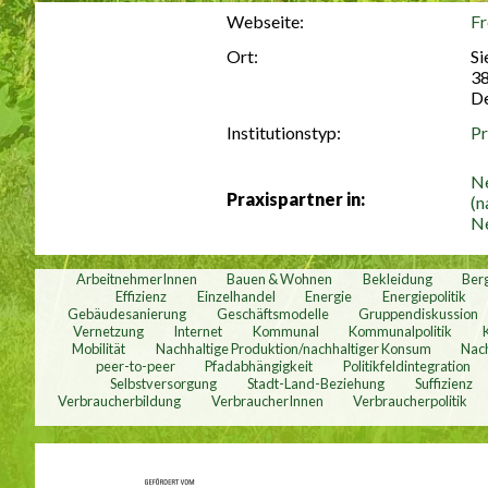
Webseite:
Fr
Ort:
Si
3
De
Institutionstyp:
Pr
Ne
Praxispartner in:
(n
Ne
ArbeitnehmerInnen
Bauen & Wohnen
Bekleidung
Ber
Effizienz
Einzelhandel
Energie
Energiepolitik
Gebäudesanierung
Geschäftsmodelle
Gruppendiskussion
Vernetzung
Internet
Kommunal
Kommunalpolitik
Mobilität
Nachhaltige Produktion/nachhaltiger Konsum
Nach
peer-to-peer
Pfadabhängigkeit
Politikfeldintegration
Selbstversorgung
Stadt-Land-Beziehung
Suffizienz
Verbraucherbildung
VerbraucherInnen
Verbraucherpolitik