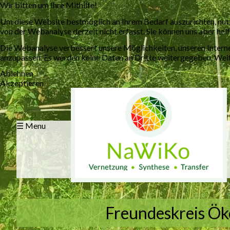
Wir bitten um Ihre Mithilfe!
Um diese Website bestmöglich an Ihrem Bedarf auszurichten, nut
von der Webanalyse derzeit nicht erfasst. Sie können uns aber helf
Die Webanalyse verbessert unsere Möglichkeiten, unseren Interne
anzupassen. Es werden keine Daten an Dritte weitergegeben. Weite
Ablehnen
Akzeptieren
☰ Menu
Freundeskreis Öko