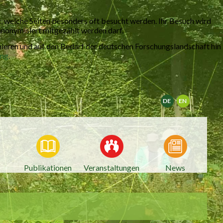
 welche Seiten besonders oft besucht werden. Ihr Besuch wird
 anonymisiert mitgezählt werden darf.
mieren und auf den Bedarf der deutschen Forschungslandschaft hin
ung
.
Deutsch
English
Publikationen
Veranstaltungen
News