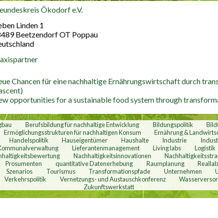
eundeskreis Ökodorf e.V.
(link is external)
eben Linden 1
8489
Beetzendorf OT Poppau
utschland
axispartner
ue Chancen für eine nachhaltige Ernährungswirtschaft durch tra
ascent)
w opportunities for a sustainable food system through transforma
gbau
Berufsbildung für nachhaltige Entwicklung
Bildungspolitik
Bil
Ermöglichungsstrukturen für nachhaltigen Konsum
Ernährung & Landwirts
Handelspolitik
Hauseigentümer
Haushalte
Industrie
Indust
Kommunalverwaltung
Lieferantenmanagement
Living labs
Logistik
haltigkeitsbewertung
Nachhaltigkeitsinnovationen
Nachhaltigkeitsstra
Prosumenten
quantitative Datenerhebung
Raumplanung
Realla
Szenarios
Tourismus
Transformationspfade
Unternehmen
Verkehrspolitik
Vernetzungs- und Austauschkonferenz
Wasserverso
Zukunftswerkstatt